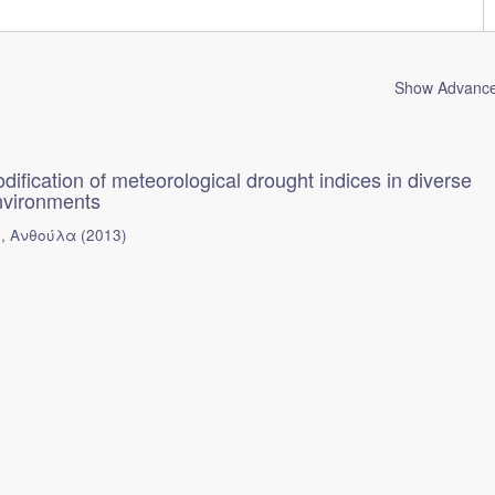
Show Advanced
dification of meteorological drought indices in diverse
nvironments
, Ανθούλα
(
2013
)