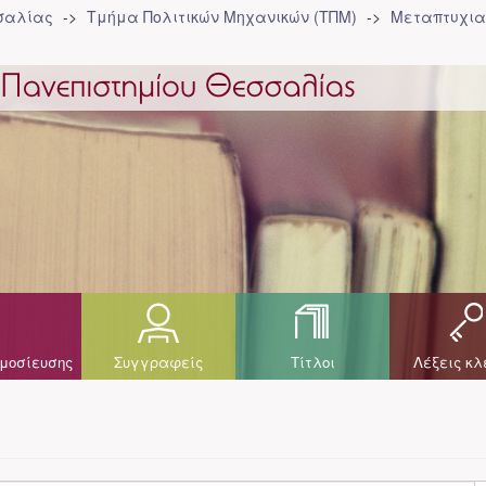
σσαλίας
Τμήμα Πολιτικών Μηχανικών (ΤΠΜ)
Μεταπτυχια
μοσίευσης
Συγγραφείς
Τίτλοι
Λέξεις κλ