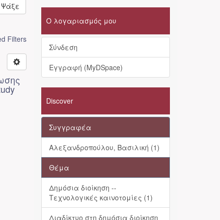
Ψάξε
Ο λογαριασμός μου
 Filters
Σύνδεση
Εγγραφή (MyDSpace)
τωσης
tudy
Discover
Συγγραφέα
Αλεξανδροπούλου, Βασιλική (1)
Θέμα
Δημόσια διοίκηση --
Τεχνολογικές καινοτομίες (1)
Διαδίκτυο στη δημόσια διοίκηση