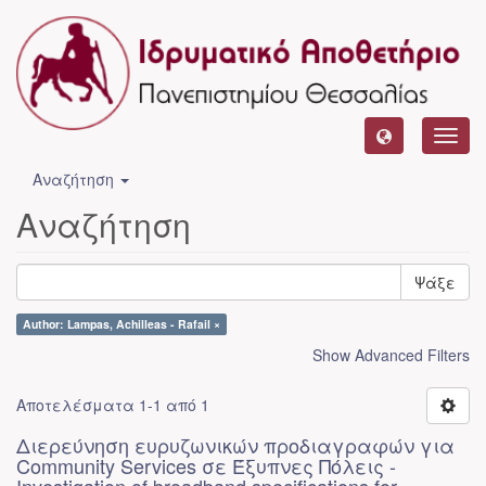
Toggl
navig
Αναζήτηση
Αναζήτηση
Ψάξε
Author: Lampas, Achilleas - Rafail ×
Show Advanced Filters
Αποτελέσματα 1-1 από 1
Διερεύνηση ευρυζωνικών προδιαγραφών για
Community Services σε Έξυπνες Πόλεις -