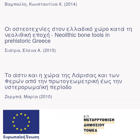
Βαμπούλη, Κωνσταντίνα Χ.
(
2014
)
Οι οστεοτεχνίες στον ελλαδικό χώρο κατά τη
νεολιθική εποχή - Neolithic bone tools in
prehistoric Greece
Σιάτρα, Έλενα Α.
(
2015
)
Το άστυ και η χώρα της Λάρισας και των
Φερών από την πρωτογεωμετρική έως την
υστερορωμαϊκή περίοδο
Ζορμπά, Μαρία
(
2010
)