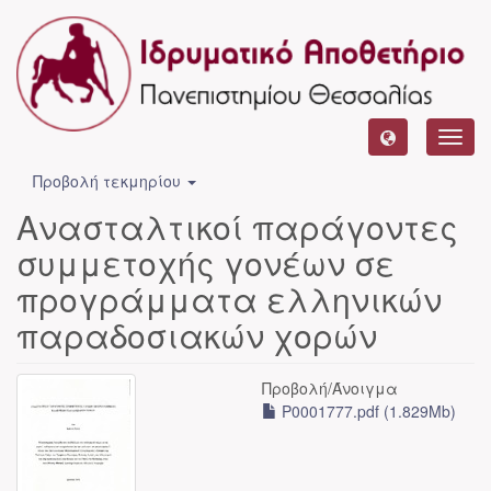
Toggl
navig
Προβολή τεκμηρίου
Ανασταλτικοί παράγοντες
συμμετοχής γονέων σε
προγράμματα ελληνικών
παραδοσιακών χορών
Προβολή/
Άνοιγμα
P0001777.pdf (1.829Mb)