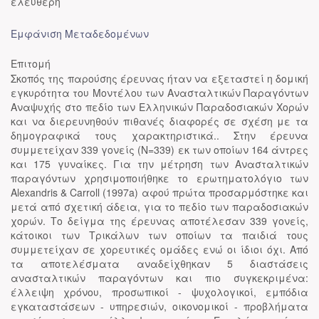
ελεύθερη
Εμφάνιση Μεταδεδομένων
Επιτομή
Σκοπός της παρούσης έρευνας ήταν να εξεταστεί η δομική
εγκυρότητα του Μοντέλου των Ανασταλτικών Παραγόντων
Αναψυχής στο πεδίο των Ελληνικών Παραδοσιακών Χορών
και να διερευνηθούν πιθανές διαφορές σε σχέση με τα
δημογραφικά τους χαρακτηριστικά.. Στην έρευνα
συμμετείχαν 339 γονείς (Ν=339) εκ των οποίων 164 άντρες
και 175 γυναίκες. Για την μέτρηση των Ανασταλτικών
παραγόντων χρησιμοποιήθηκε το ερωτηματολόγιο των
Alexandris & Carroll (1997a) αφού πρώτα προσαρμόστηκε και
μετά από σχετική άδεια, για το πεδίο των παραδοσιακών
χορών. Το δείγμα της έρευνας αποτέλεσαν 339 γονείς,
κάτοικοι των Τρικάλων των οποίων τα παιδιά τους
συμμετείχαν σε χορευτικές ομάδες ενώ οι ίδιοι όχι. Από
τα αποτελέσματα αναδείχθηκαν 5 διαστάσεις
ανασταλτικών παραγόντων και πιο συγκεκριμένα:
έλλειψη χρόνου, προσωπικοί - ψυχολογικοί, εμπόδια
εγκαταστάσεων - υπηρεσιών, οικονομικοί - προβλήματα