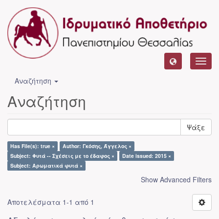
Toggl
navig
Αναζήτηση
Αναζήτηση
Ψάξε
Has File(s): true ×
Author: Γκόσης, Άγγελος ×
Subject: Φυτά -- Σχέσεις με το έδαφος ×
Date issued: 2015 ×
Subject: Αρωματικά φυτά ×
Show Advanced Filters
Αποτελέσματα 1-1 από 1