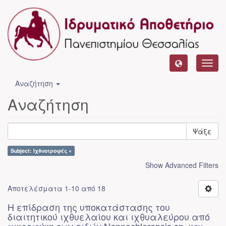
Toggl
navig
Αναζήτηση
Αναζήτηση
Ψάξε
Subject: Ιχθυοτροφές ×
Show Advanced Filters
Αποτελέσματα 1-10 από 18
Η επίδραση της υποκατάστασης του
διαιτητικού ιχθυελαίου και ιχθυαλεύρου από