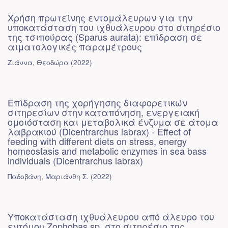
Χρήση πρωτεΐνης εντομάλευρων για την
υποκατάσταση του ιχθυάλευρου στο σιτηρέσιο
της τσιπούρας (Sparus aurata): επίδραση σε
αιματολογικές παραμέτρους
Ζιάννα, Θεοδώρα
(
2022
)
Επίδραση της χορήγησης διαφορετικών
σιτηρεσίων στην καταπόνηση, ενεργειακή
ομοιόσταση και μεταβολικά ένζυμα σε άτομα
λαβρακιού (Dicentrarchus labrax) - Effect of
feeding with different diets on stress, energy
homeostasis and metabolic enzymes in sea bass
individuals (Dicentrarchus labrax)
Παδοβάνη, Μαριάνθη Σ.
(
2022
)
Υποκατάσταση ιχθυάλευρου από άλευρο του
εντόμου Zophobas sp. στο σιτηρέσιο της