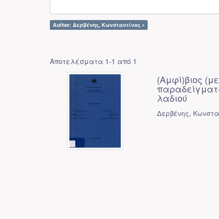
Author: Δερβένης, Κωνσταντίνος ×
Αποτελέσματα 1-1 από 1
(Αμφί)βιος (μ
παραδείγματ
λαδιού
Δερβένης, Κωνστα