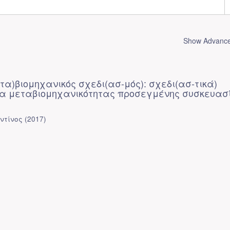
Show Advanced
ετα)βιομηχανικός σχεδι(ασ-μός): σχεδι(ασ-τικά)
α μεταβιομηχανικότητας προσεγμένης συσκευασ
ντίνος
(
2017
)