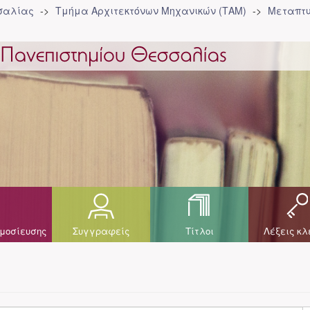
σσαλίας
Τμήμα Αρχιτεκτόνων Μηχανικών (ΤΑΜ)
Μεταπτυ
μοσίευσης
Συγγραφείς
Τίτλοι
Λέξεις κλ