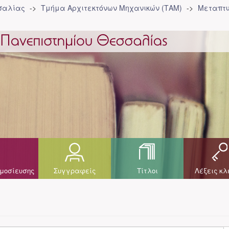
σσαλίας
Τμήμα Αρχιτεκτόνων Μηχανικών (ΤΑΜ)
Μεταπτυ
μοσίευσης
Συγγραφείς
Τίτλοι
Λέξεις κλ