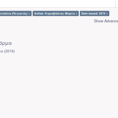
πετσώνα (Πειραιάς) ×
Author: Καραβάσιου, Μαρία ×
Date issued: 2016 ×
Show Advanced
φόρμα
ία
(
2016
)