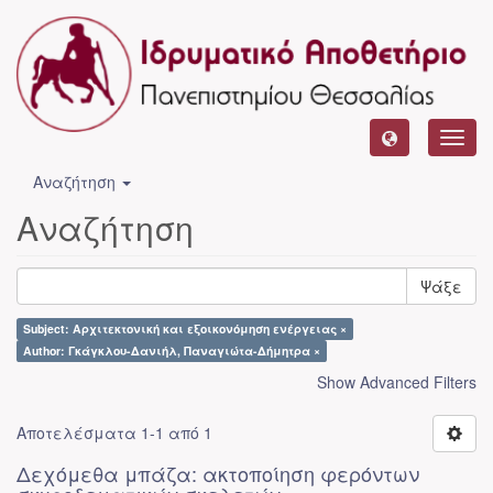
Toggl
navig
Αναζήτηση
Αναζήτηση
Ψάξε
Subject: Αρχιτεκτονική και εξοικονόμηση ενέργειας ×
Author: Γκάγκλου-Δανιήλ, Παναγιώτα-Δήμητρα ×
Show Advanced Filters
Αποτελέσματα 1-1 από 1
Δεχόμεθα μπάζα: ακτοποίηση φερόντων