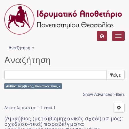
Toggl
navig
Αναζήτηση
Αναζήτηση
Ψάξε
Author: Δερβένης, Κωνσταντίνος ×
Show Advanced Filters
Αποτελέσματα 1-1 από 1
(Αμφί)βιος (μετα)βιομηχανικός σχεδι(ασ-μός):
σχεδι(ασ-τικά) παραδείγματα