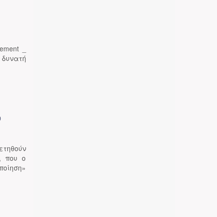
ement _
 δυνατή
υ
ετηθούν
, που ο
ποίηση»