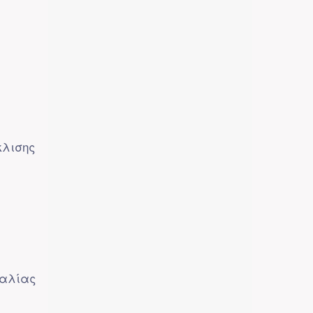
κλισης
σαλίας