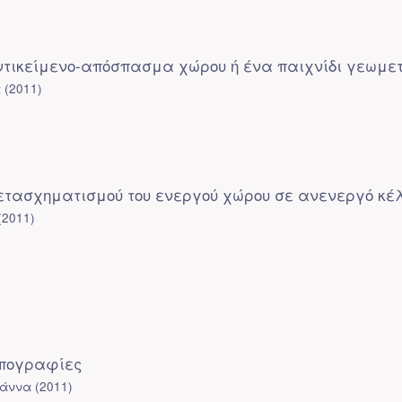
 αντικείμενο-απόσπασμα χώρου ή ένα παιχνίδι γεωμε
α
(
2011
)
μετασχηματισμού του ενεργού χώρου σε ανενεργό κέ
(
2011
)
οπογραφίες
ιάννα
(
2011
)