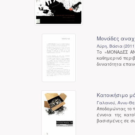
Μονάδες αναχ
Λύρη, Βάσια
(
2011
Το «ΜΟΝΑΔΕΣ ΑΝ
καθημερινό περιβ
δυνατότητα επανά
Κατοικήσιμο μ
Γαλανού, Άννυ-Θ
Αποδομώντας το π
έννοια της κατ
βασισμένες σε συ