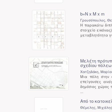
b=N x M x m
Γρουσόπουλος, Θ
Η παρακάτω διπλω
στοιχείο εικόνας
μεταβλητότητα για
Μελέτη πρότυπ
σχεδίου πόλεως
Χατζηδάκη, Μαρία
Μια πόλη στην 
επείγουσες ανάγ
δημόσιος χώρος π
...
Από το κατοικε
Θέμελης, Μιχάλης