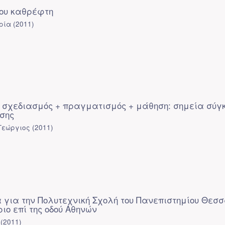
του καθρέφτη
ρία
(
2011
)
ς σχεδιασμός + πραγματισμός + μάθηση: σημεία σύγ
σης
Γεώργιος
(
2011
)
ία για την Πολυτεχνική Σχολή του Πανεπιστημίου Θεσ
ριο επί της οδού Αθηνών
(
2011
)