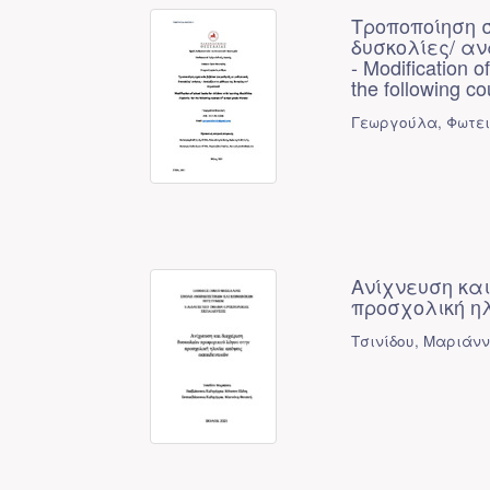
Τροποποίηση 
δυσκολίες/ αν
- Modification o
the following c
Γεωργούλα, Φωτε
Ανίχνευση και
προσχολική ηλ
Τσινίδου, Μαριάν