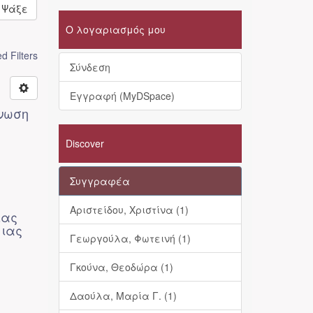
Ψάξε
Ο λογαριασμός μου
 Filters
Σύνδεση
Εγγραφή (MyDSpace)
γνωση
Discover
Συγγραφέα
Αριστείδου, Χριστίνα (1)
ιας
μιας
Γεωργούλα, Φωτεινή (1)
Γκούνα, Θεοδώρα (1)
Δαούλα, Μαρία Γ. (1)