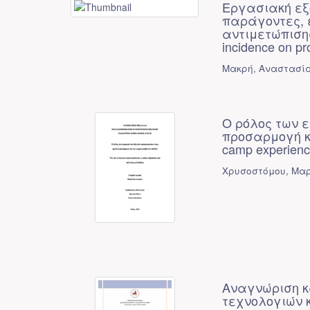
Εργασιακή εξ
παράγοντες, 
αντιμετώπισης -
incidence on pro
Μακρή, Αναστασί
Ο ρόλος των 
προσαρμογή κα
camp experience
Χρυσοστόμου, Μα
Αναγνώριση κ
τεχνολογιών 