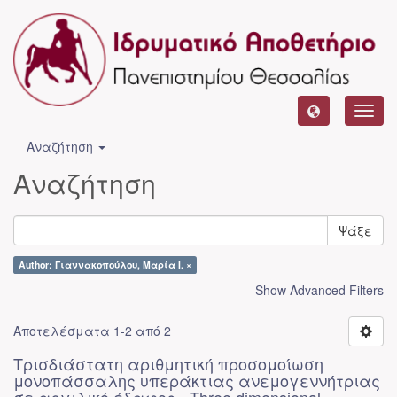
Toggl
navig
Αναζήτηση
Αναζήτηση
Ψάξε
Author: Γιαννακοπούλου, Μαρία Ι. ×
Show Advanced Filters
Αποτελέσματα 1-2 από 2
Τρισδιάστατη αριθμητική προσομοίωση
μονοπάσσαλης υπεράκτιας ανεμογεννήτριας