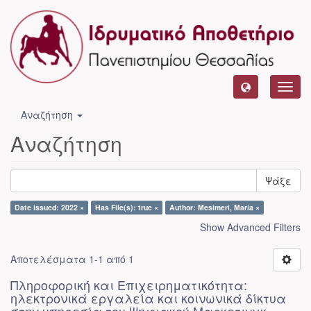
Toggl
navig
Αναζήτηση
Αναζήτηση
Ψάξε
Date issued: 2022 ×
Has File(s): true ×
Author: Mesimeri, Maria ×
Show Advanced Filters
Αποτελέσματα 1-1 από 1
Πληροφορική και Επιχειρηματικότητα:
ηλεκτρονικά εργαλεία και κοινωνικά δίκτυα