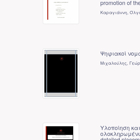
promotion of th
Καραγιάννη, Όλγ
Ψηφιακοί νομ
Μιχαλούλης, Γεώρ
Υλοποίηση κα
ολοκληρωμένων
detailed placeme