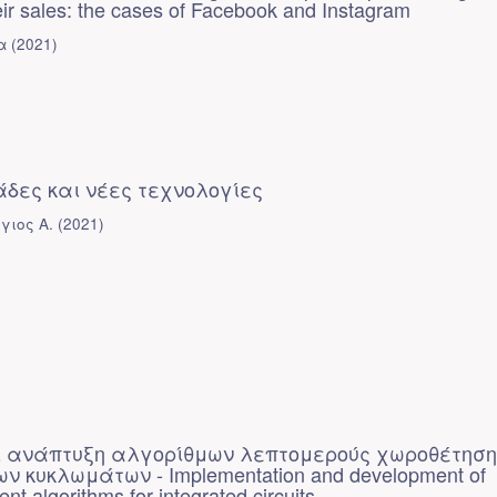
eir sales: the cases of Facebook and Instagram
α
(
2021
)
άδες και νέες τεχνολογίες
γιος Α.
(
2021
)
ι ανάπτυξη αλγορίθμων λεπτομερούς χωροθέτησ
 κυκλωμάτων - Implementation and development of
nt algorithms for integrated circuits