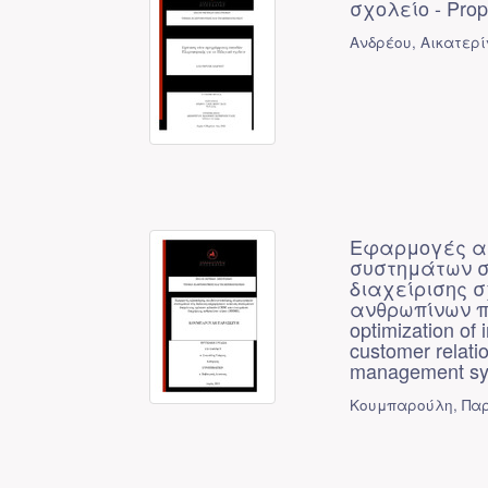
σχολείο - Propo
Ανδρέου, Αικατερί
Εφαρμογές αξ
συστημάτων σ
διαχείρισης 
ανθρωπίνων πόρ
optimization of 
customer relat
management s
Κουμπαρούλη, Πα