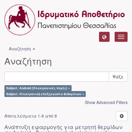
Toggl
navig
Αναζήτηση
Αναζήτηση
Ψάξε
Subject: Android (Ηλεκτρονικές πηγές) ×
Subject: Ηλεκτρονική επεξεργασία δεδομένων ×
Show Advanced Filters
Αποτελέσματα 1-8 από 8
Ανάπτυξη εφαρμογής για μετρητή θερμίδων