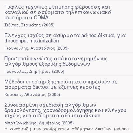
Τυφλές τεχνικές εκτίμησης φέρουσας και
καναλιού σε ασύρματα τηλεπικοινωνιακά
συστήματα CDMA
Σιβίτος, Σταμάτης
(
2005
)
Έλεγχος ισχύος σε ασύρματα ad-hoc δίκτυα, για
throughput maximization
Γιαννούλης, Αναστάσιος
(
2005
)
Προστασία γνώσης από κατανεμημένους
αλγόριθμους εξόρυξης δεδομένων
Γουγούλας, Δημήτριος
(
2005
)
Μέθοδοι υποστήριξης ποιότητας υπηρεσιών σε
ασύρματα δίκτυα με έξυπνες κεραίες
Κοράκης, Αθανάσιος
(
2005
)
Συνδυασμένη σχεδίαση αλγόριθμων
δρομολόγησης, χρονοδρομολόγησης και ελέγχου
ισχύος για ασύρματα αδόμητα δίκτυα
Μπατζογιάννης, Δημήτριος
(
2005
)
Η ανάπτυξη των ασύρματων αδόμητων δικτύων (ad-hoc