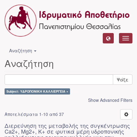
Toggl
navig
Αναζήτηση
Αναζήτηση
Ψάξε
Subject: ΥΔΡΟΠΟΝΙΚΗ ΚΑΛΛΙΕΡΓΕΙΑ ×
Show Advanced Filters
Αποτελέσματα 1-10 από 37
Διερεύνηση της μεταβολής της συγκέντρωσης
Ca2+, Mg2+, K+ σε φυτικά μέρη υδροπονικής