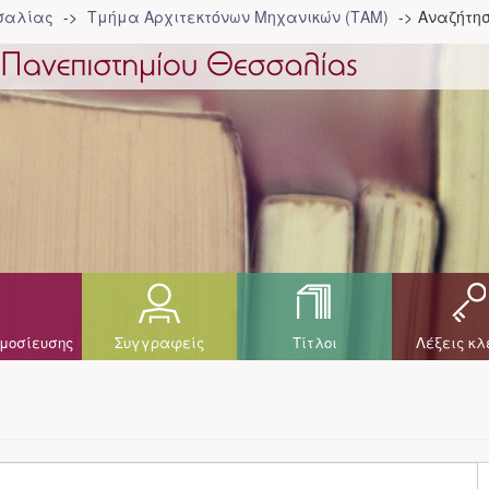
σσαλίας
Τμήμα Αρχιτεκτόνων Μηχανικών (ΤΑΜ)
Αναζήτη
μοσίευσης
Συγγραφείς
Τίτλοι
Λέξεις κλ