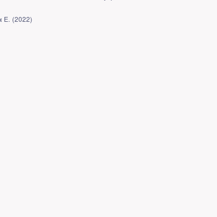
 Ε.
(
2022
)