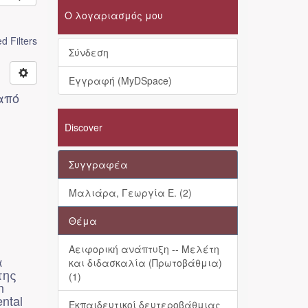
Ο λογαριασμός μου
 Filters
Σύνδεση
Εγγραφή (MyDSpace)
από
Discover
Συγγραφέα
Μαλιάρα, Γεωργία Ε. (2)
Θέμα
Αειφορική ανάπτυξη -- Μελέτη
α
και διδασκαλία (Πρωτοβάθμια)
της
(1)
n
ental
Εκπαιδευτικοί δευτεροβάθμιας