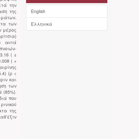
ετά την
αση της
English
ωμάτων.
ατα των
Ελληνικά
ν μέρος
ρίτσια)
πό αυτά
πνοιών-
.16 ( ±
.008 ( +
φαιρίνης
.4) (ρ <
ριν και
ηση των
 (85%).
διά που
ρινικού
ατα της
αθ’έξιν