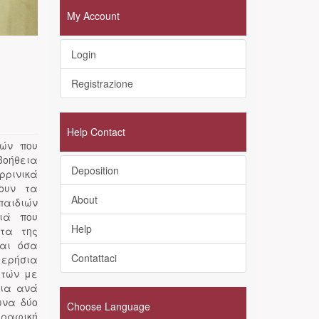
My Account
Login
Registrazione
Help Contact
ιών που
βοήθεια
Deposition
ρρινικά
νουν τα
About
παιδιών
ιά που
Help
τα της
αι όσα
Contattaci
μερήσια
ετών με
δια ανά
ωνα δύο
Choose Language
γραφική