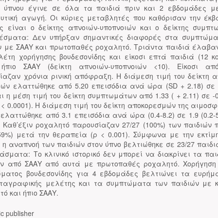
 ύπνου έγινε σε όλα τα παιδιά πριν και 2 εβδομάδες μ
υτική αγωγή. Οι κύριες μεταβλητές που καθόρισαν την έκβ
ς είναι ο δείκτης απνοιών-υποπνοιών και ο δείκτης συμπτ
έσματα: Δεν υπήρξαν σημαντικές διαφορές στα συμπτώμ
ν με ΣΑΑΥ και πρωτοπαθές ροχαλητό. Τριάντα παιδιά έλαβα
λέτη χορήγησης βουδεσονίδης και είκοσι επτά παιδιά (12 κο
ήπιο ΣΑΑΥ (δείκτη απνοιών-υποπνοιών <10). Είκοσι α
ίαζαν χρόνια ρινική απόφραξη. Η διάμεση τιμή του δείκτη α
ιών ελαττώθηκε από 5.20 επεισόδια ανά ώρα (SD + 2.18) σε 3
αι η μέση τιμή του δείκτη συμπτωμάτων από 1.33 ( + 2.11) σε -0
ρ < 0.0001). Η διάμεση τιμή του δείκτη αποκορεσμών της αιμοσ
 ελαττώθηκε από 3.1 επεισόδια ανά ώρα (0.4-8.2) σε 1.9 (0.2-5
). Καθ’έξιν ροχαλητό παρουσίαζαν 27/27 (100%) των παιδιών π
(59%) μετά την θεραπεία (ρ < 0.001). Σύμφωνα με την εκτίμ
 η αναπνοή των παιδιών στον ύπνο βελτιώθηκε σε 23/27 παιδιά
άσματα: Το κλινικό ιστορικό δεν μπορεί να διακρίνει τα παι
ν από ΣΑΑΥ από αυτά με πρωτοπαθές ροχαλητό. Χορήγηση 
ματος βουδεσονίδης για 4 εβδομάδες βελτιώνει τα ευρήμ
ταγραφικής μελέτης και τα συμπτώματα των παιδιών με κ
ό και ήπιο ΣΑΑΥ.
c publisher