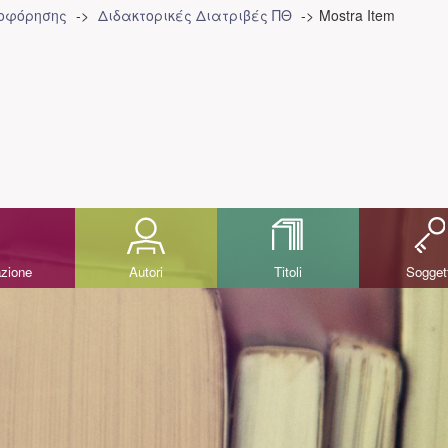
ροφόρησης
Διδακτορικές Διατριβές ΠΘ
Mostra Item
azione
Autori
Titoli
Sogget