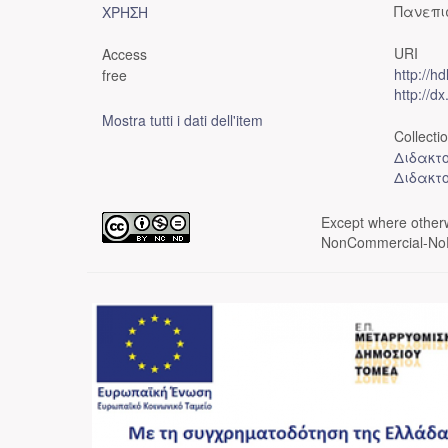
Πανεπι
ΧΡΗΣΗ
URI
Access
http://h
free
http://d
Mostra tutti i dati dell'item
Collecti
Διδακτο
Διδακτ
Except where otherwi
NonCommercial-NoDe