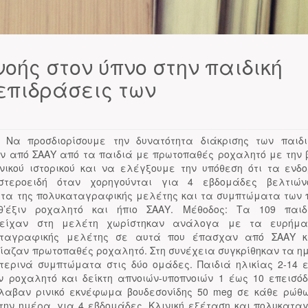
ής στον ύπνο στην παιδική
 επιδράσεις των
: Να προσδιορίσουμε την δυνατότητα διάκρισης των παιδ
ν από ΣΑΑΥ από τα παιδιά με πρωτοπαθές ροχαλητό με την 
ινικού ιστορικού και να ελέγξουμε την υπόθεση ότι τα ενδο
οστεροειδή όταν χορηγούνται για 4 εβδομάδες βελτιώ
τα της πολυκαταγραφικής μελέτης και τα συμπτώματα των 
θ’έξιν ροχαλητό και ήπιο ΣΑΑΥ. Μέθοδος: Τα 109 παιδ
τείχαν στη μελέτη χωρίστηκαν ανάλογα με τα ευρήμα
αταγραφικής μελέτης σε αυτά που έπασχαν από ΣΑΑΥ κ
ίαζαν πρωτοπαθές ροχαλητό. Στη συνέχεια συγκρίθηκαν τα η
κτερινά συμπτώματα στις δύο ομάδες. Παιδιά ηλικίας 2-14 
ιν ροχαλητό και δείκτη απνοιών-υποπνοιών 1 έως 10 επεισό
λαβαν ρινικό εκνέφωμα βουδεσονίδης 50 meg σε κάθε ρώθ
την ημέρα, για 4 εβδομάδες. Κλινική εξέταση και πολυκατα