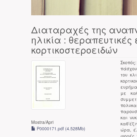
Διαταραχές της αναπνο
ηλικία : θεραπευτικές
κορτικοστεροειδών
Σκοπός
πάσχου
του κλ
κορτικ
ευρήμα
με κα
συμμε
πολυκ
παρουσ
και νυ
Mostra/
Apri
καθ’έξ
P0000171.pdf (4.528Mb)
ώρα, έ
φορές 