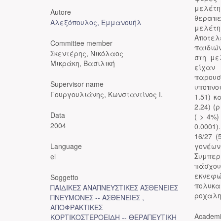
μελέτη
Autore
θεραπε
Αλεξόπουλος, Εμμανουήλ
μελέτη
Αποτελ
Committee member
παιδιώ
Σκεντέρης, Νικόλαος
στη με
Μικράκη, Βασιλική
είχαν 
παρουσ
Supervisor name
υποπνο
Γουργουλιάνης, Κωνσταντίνος Ι.
1.51) κ
2.24) (
Data
( > 4%)
2004
0.0001
16/27 
Language
γονέων
Συμπερ
el
πάσχου
εκνεφώ
Soggetto
πολυκα
ΠΑΙΔΙΚΕΣ ΑΝΑΠΝΕΥΣΤΙΚΕΣ ΑΣΘΕΝΕΙΕΣ
ροχαλητ
ΠΝΕΥΜΟΝΕΣ -- ΑΣΘΕΝΕΙΕΣ ,
ΑΠΟΦΡΑΚΤΙΚΕΣ
Academi
ΚΟΡΤΙΚΟΣΤΕΡΟΕΙΔΗ -- ΘΕΡΑΠΕΥΤΙΚΗ