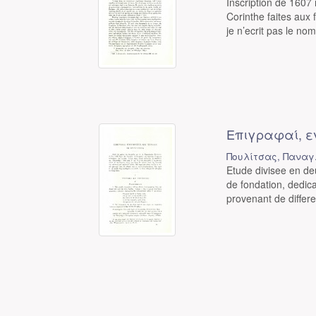
Inscription de 1607 
Corinthe faites aux 
je n’ecrit pas le nom,
Επιγραφαί, ε
Πουλίτσας, Παναγ.
Etude divisee en de
de fondation, dedic
provenant de differen