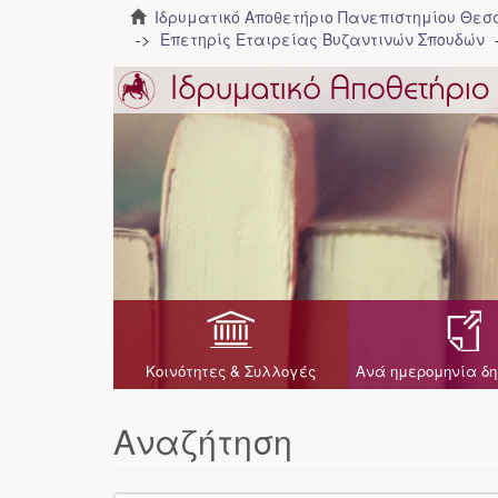
Ιδρυματικό Αποθετήριο Πανεπιστημίου Θε
Επετηρίς Εταιρείας Βυζαντινών Σπουδών
Κοινότητες & Συλλογές
Ανά ημερομηνία δη
Αναζήτηση