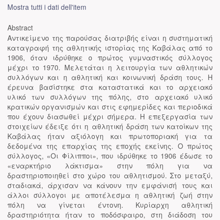
Mostra tutti i dati dell'item
Abstract
Αντικείμενο της παρούσας διατριβής είναι η συστηματική
καταγραφή της αθλητικής ιστορίας της Καβάλας από το
1906, όταν ιδρύθηκε ο πρώτος γυμναστικός σύλλογος
μέχρι το 1970. Μελετάται η λειτουργία των αθλητικών
συλλόγων και η αθλητική και κοινωνική δράση τους. Η
έρευνα βασίστηκε στα καταστατικά και το αρχειακό
υλικό των συλλόγων της πόλης, στο αρχειακό υλικό
κρατικών οργανισμών και στις εφημερίδες και περιοδικά
που έχουν διασωθεί μέχρι σήμερα. Η επεξεργασία των
στοιχείων έδειξε ότι η αθλητική δράση των κατοίκων της
Καβάλας ήταν αξιόλογη και πρωτοποριακή για τα
δεδομένα της επαρχίας της εποχής εκείνης. Ο πρώτος
σύλλογος, «Οι Φίλιπποι», που ιδρύθηκε το 1906 έδωσε το
«εναρκτήριο λάκτισμα» στην πόλη για να
δραστηριοποιηθεί στο χώρο του αθλητισμού. Στο μεταξύ,
σταδιακά, άρχισαν να κάνουν την εμφάνισή τους και
άλλοι σύλλογοι με αποτέλεσμα η αθλητική ζωή στην
πόλη να γίνεται έντονη. Κυρίαρχη αθλητική
δραστηριότητα ήταν το ποδόσφαιρο, στη διάδοση του