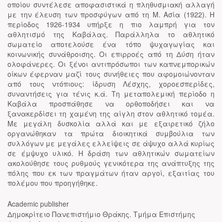
οποίου συντέλεσε αποφασιστικά η πληθυσμιακή αλλαγή
με την έλευση των προσφύγων από τη Μ. Ασία (1922). Η
περίοδος 1926-1934 υπήρξε η πιο λαμπρή για τον
αθλητισμό της Καβάλας. Παράλληλα το αθλητικό
σωματείο αποτελούσε ένα τόπο ψυχαγωγίας και
κοινωνικής συνάθροισης. Οι επιρροές από τη Δύση ήταν
ολοφάνερες. Οι ξένοι αντιπρόσωποι των καπνεμπορικών
οίκων έφερναν μαζί τους συνήθειες που αφομοιώνονταν
από τους ντόπιους: ίδρυση Λέσχης, χοροεσπερίδες,
συναντήσεις για τένις κ.ά. Τη μεταπολεμική περίοδο η
Καβάλα προσπάθησε να ορθοποδήσει και να
ξανακερδίσει τη χαμένη της αίγλη στον αθλητικό τομέα.
Με μεγάλη δυσκολία αλλά και με εξαιρετικό ζήλο
οργανώθηκαν τα πρώτα διοικητικά συμβούλια των
συλλόγων με μεγάλες ελλείψεις σε άψυχο αλλά κυρίως
σε έμψυχο υλικό. Η δράση των αθλητικών σωματείων
ακολούθησε τους ρυθμούς γενικότερα της ανάπτυξης της
πόλης που εκ των πραγμάτων ήταν αργοί, εξαιτίας του
πολέμου που προηγήθηκε.
Academic publisher
Δημοκρίτειο Πανεπιστήμιο Θράκης. Τμήμα Επιστήμης