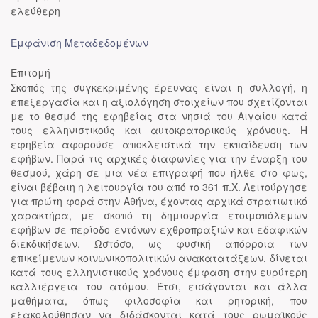
ελεύθερη
Εμφάνιση Μεταδεδομένων
Επιτομή
Σκοπός της συγκεκριμένης έρευνας είναι η συλλογή, η
επεξεργασία και η αξιολόγηση στοιχείων που σχετίζονται
με το θεσμό της εφηβείας στα νησιά του Αιγαίου κατά
τους ελληνιστικούς και αυτοκρατορικούς χρόνους. Η
εφηβεία αφορούσε αποκλειστικά την εκπαίδευση των
εφήβων. Παρά τις αρχικές διαφωνίες για την έναρξη του
θεσμού, χάρη σε μια νέα επιγραφή που ήλθε στο φως,
είναι βέβαιη η λειτουργία του από το 361 π.Χ. Λειτούργησε
για πρώτη φορά στην Αθήνα, έχοντας αρχικά στρατιωτικό
χαρακτήρα, με σκοπό τη δημιουργία ετοιμοπόλεμων
εφήβων σε περίοδο εντόνων εχθροπραξιών και εδαφικών
διεκδικήσεων. Ωστόσο, ως φυσική απόρροια των
επικείμενων κοινωνικοπολιτικών ανακατατάξεων, δίνεται
κατά τους ελληνιστικούς χρόνους έμφαση στην ευρύτερη
καλλιέργεια του ατόμου. Έτσι, εισάγονται και άλλα
μαθήματα, όπως φιλοσοφία και ρητορική, που
εξακολούθησαν να διδάσκονται κατά τους ρωμαϊκούς