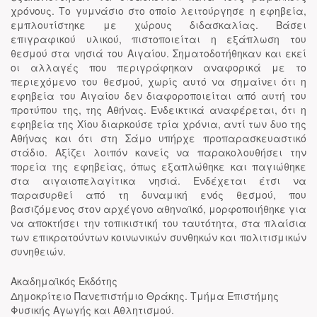
χρόνους. Το γυμνάσιο στο οποίο λειτούργησε η εφηβεία,
εμπλουτίστηκε με χώρους διδασκαλίας. Βάσει
επιγραφικού υλικού, πιστοποιείται η εξάπλωση του
θεσμού στα νησιά του Αιγαίου. Σηματοδοτήθηκαν και εκεί
οι αλλαγές που περιγράφηκαν αναφορικά με το
περιεχόμενο του θεσμού, χωρίς αυτό να σημαίνει ότι η
εφηβεία του Αιγαίου δεν διαφοροποιείται από αυτή του
προτύπου της, της Αθήνας. Ενδεικτικά αναφέρεται, ότι η
εφηβεία της Χίου διαρκούσε τρία χρόνια, αντί των δυο της
Αθήνας και ότι στη Σάμο υπήρχε προπαρασκευαστικό
στάδιο. Αξίζει λοιπόν κανείς να παρακολουθήσει την
πορεία της εφηβείας, όπως εξαπλώθηκε και παγιώθηκε
στα αιγαιοπελαγίτικα νησιά. Ενδέχεται έτσι να
παρασυρθεί από τη δυναμική ενός θεσμού, που
βασιζόμενος στον αρχέγονο αθηναϊκό, μορφοποιήθηκε για
να αποκτήσει την τοπικιστική του ταυτότητα, στα πλαίσια
των επικρατούντων κοινωνικών συνθηκών και πολιτισμικών
συνηθειών.
Ακαδημαϊκός Εκδότης
Δημοκρίτειο Πανεπιστήμιο Θράκης. Τμήμα Επιστήμης
Φυσικής Αγωγής και Αθλητισμού.