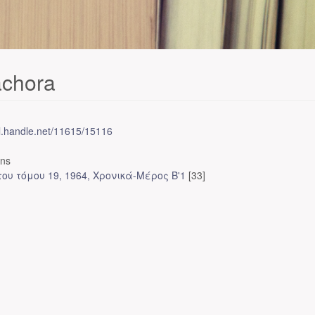
achora
dl.handle.net/11615/15116
ons
ου τόμου 19, 1964, Χρονικά-Μέρος Β'1
[33]