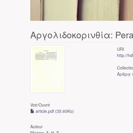
Αργολιδοκορινθία: Per
URI
http://h
Collecti
Άρθρα τ
Voir/
Ouvrir
article.pdf (35.60Ko)
Auteur
Megaw, A. H. S.