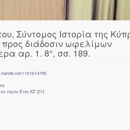
του, Σύντομος Ιστορία της Κύπ
ς προς διάδοσιν ωφελίμων
ρα αρ. 1. 8°, σσ. 189.
dl.handle.net/11615/14795
ons
ου τόμου Έτος ΚΣ'
[31]