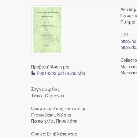
Ακαδημ
Πανεπι
Τμήμα 
URI
http://h
http://d
Collecti
Μεταπτ
Προβολή/
Άνοιγμα
Μεταπτ
P0014222.pdf (3.295Mb)
Συγγραφέας
Τόπα, Ουρανία
Όνομα μέλους επιτροπής
Γιακωβάκη, Νάσια
Παπαηλία, Πηνελόπη
Όνομα Επιβλέποντος