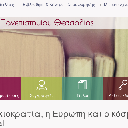
σσαλίας
Βιβλιοθήκη & Κέντρο Πληροφόρησης
Μεταπτυχια
μοσίευσης
Συγγραφείς
Τίτλοι
Λέξεις κλ
ιοκρατία, η Ευρώπη και ο κόσ
l