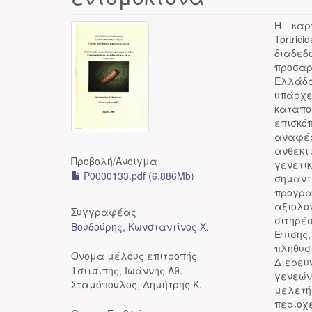
Η καρπ
Tortri
διαδεδ
προσαρ
Ελλάδα
υπάρχε
καταπο
επισκό
αναφέρ
ανθεκτ
Προβολή/
Άνοιγμα
γενετι
P0000133.pdf (6.886Mb)
σημαντ
προγρα
αξιολο
Συγγραφέας
σιτηρέ
Βουδούρης, Κωνσταντίνος Χ.
Επίση
πληθυσ
Όνομα μέλους επιτροπής
Διερευ
Τσιτσιπής, Ιωάννης Αθ.
γενεών
Σταμόπουλος, Δημήτρης Κ.
μελετή
περιοχ