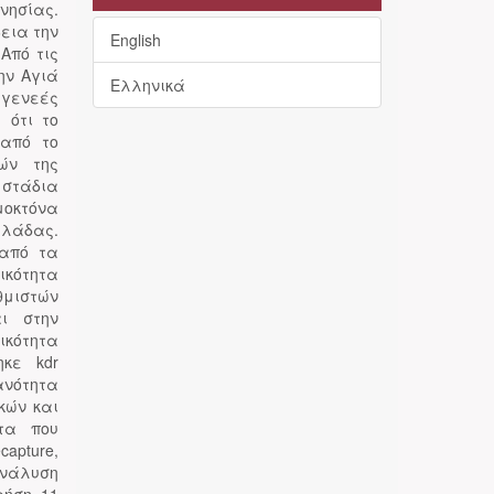
νησίας.
εια την
English
Από τις
ην Αγιά
Ελληνικά
 γενεές
 ότι το
 από το
φών της
 στάδια
μοκτόνα
λάδας.
 από τα
ικότητα
θμιστών
ι στην
ικότητα
ηκε kdr
ανότητα
κών και
τα που
apture,
ανάλυση