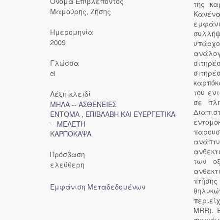
Όνομα Επιβλέποντος
της κα
Μαμούρης, Ζήσης
Κανένα
εμφάνι
Ημερομηνία
συλλήψ
2009
υπάρχο
ανάλογ
Γλώσσα
σιτηρέ
σιτηρέ
el
καρπόκ
του εν
Λέξη-κλειδί
σε πλ
ΜΗΛΑ -- ΑΣΘΕΝΕΙΕΣ
Διαπισ
ΕΝΤΟΜΑ , ΕΠΙΒΛΑΒΗ ΚΑΙ ΕΥΕΡΓΕΤΙΚΑ
εντομο
-- ΜΕΛΕΤΗ
παρουσ
ΚΑΡΠΟΚΑΨΑ
ανάπτ
ανθεκτ
Πρόσβαση
των οξ
ελεύθερη
ανθεκτ
πτήσης
Εμφάνιση Μεταδεδομένων
θηλυκ
περιεί
MRR). 