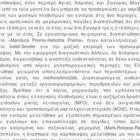
ρπόκαψας στην περιοχή Αγιάς Λάρισας και Ζαγοράς Μαγ
 από τα τρία μοντέλα δεν μπόρεσε να προσομοιώσει με ακρίβ
ση των φυσικών πληθυσμών του εντόμου στις δυο περιοχές. 
εις αρσενικών σε φερομονικές παγίδες διαπιστώθηκε ότι στ
υν τέσσερις γενεές το έτος, ενώ στη Ζαγορά τρεις ή τέσσερις
α με το έτος. Σε εργαστηριακά πειράματα, διαπιστώθηκε
σιο «Manduca Premix-Heliothis Premix» ήταν καταλληλότερο
σιο Ivaldi-Sender για την μαζική εκτροφή των προνυμ
αψας. Με την εφαρμογή διαγνωστικών δόσεων, σε διάφορα
τόμου, διερευνήθηκε η ανάπτυξη ανθεκτικότητας σε δέκα εντο
ηθυσμούς από κύριες μηλοπαραγωγικές περιοχές της Ελ
τώθηκε μειωμένη αποτελεσματικότητα των περισσοτέρων
κτόνα εκτός του methoxyfenozide. Διασταυρούμενη ανθεκτ
ιάστηκε μεταξύ οργανοφωσφορικών, πυρεθροειδών και ρυ
υξης. Βρέθηκε ότι ο κύριος μηχανισμός που εμπλέκετα
ικότητα στους ελληνικούς πληθυσμούς είναι η αυξημένη δραστ
ειδασών μικτής λειτουργίας (MFO), ενώ δεν ανιχνεύθ
ικότητα και τροποποιημένη ακετυλχολινεστεράση (AChE). Η ικ
 του εντόμου μελετήθηκε με εξαπόλυση σημασμένων αρσενι
ών ενηλίκων και επανασύλληψη σε παγίδες τύπου Δέλ
χαν καϊρομόνη και σεξουαλική φερομόνη (Mark-Release-Rec
Επιπλέον, η διασπορά της καρπόκαψας μελετήθηκε με την 