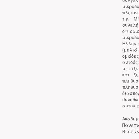
συγγέν
μικροδ
πλειον
την M
συνελή
ότι ορ
μικροδ
Ελληνι
(μηλιά
ομάδες
αυτούς
μεταξύ
και ξε
πληθυ
πληθυσ
διασπορ
συνήθω
αυτού ε
Ακαδημ
Πανεπι
Βιοτεχ