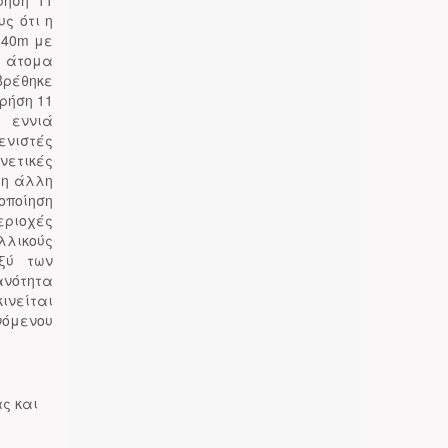
ρήση 11
ς ότι η
(40m με
 άτομα
βρέθηκε
ρήση 11
ή εννιά
ενιστές
νετικές
 η άλλη
οποίηση
εριοχές
λλικούς
ξύ των
ανότητα
κινείται
νόμενου
ς και