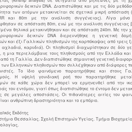
ειας (kinship analysis) σε δείγματα από μηλεώνες με τη χ
ορυφορικών δεικτών DNA. Διαπιστώθηκε και με τις δύο μεθόδου
ότητα των ατόμων μετακινείται σε σχετικά μικρή απόσταση 
RR και 80m με την ανάλυση συγγένειας). Λίγα μόνο
φθησαν σε απόσταση 80m, ενώ με την ανάλυση συγγένειας 
ισμένα θηλυκά μετακινήθηκαν και σε απόσταση 240m. Με την χ
ορυφορικών δεικτών DNA διερευνήθηκε η γενετική δομ
κών και έξι Γαλλικών πληθυσμών της καρπόκαψας από τρεις ξ
, αχλαδιά, καρυδιά). Οι πληθυσμοί διαχωρίστηκαν σε δύο γε
, η μια περιελάμβανε τους πληθυσμούς από την Ελλάδα και
 από τη Γαλλία. Δεν διαπιστώθηκε σημαντική γενετική διαφορ
 των Ελληνικών πληθυσμών που συλλέχθηκαν από διάφορες π
νιστές. Το ίδιο φαινόμενο παρατηρήθηκε και στους Γα
σμούς. Η υψηλή γονιδιακή ροή που παρατηρήθηκε μετα
μών σε κάθε χώρα δεν μπορεί να ερμηνευθεί από την ικ
άς του εντόμου, γιατί όπως διαπιστώθηκε το έντομο δεν μετα
ς σε μεγάλες αποστάσεις. Οι πιθανότερες αιτίες του φαι
ίναι ανθρώπινη δραστηριότητα και το εμπόριο.
αϊκός Εκδότης
στήμιο Θεσσαλίας. Σχολή Επιστημών Υγείας. Τμήμα Βιοχημεία
νολογίας.