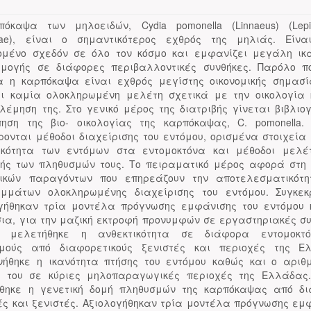
όκαψα των μηλοειδών, Cydia pomonella (Linnaeus) (Lepid
cidae), είναι ο σημαντικότερος εχθρός της μηλιάς. Είνα
ομένο σχεδόν σε όλο τον κόσμο και εμφανίζει μεγάλη ικ
μογής σε διάφορες περιβαλλοντικές συνθήκες. Παρόλο π
 η καρπόκαψα είναι εχθρός μεγίστης οικονομικής σημασί
ι καμία ολοκληρωμένη μελέτη σχετικά με την οικολογία 
λέμηση της. Στο γενικό μέρος της διατριβής γίνεται βιβλιο
πηση της βιο- οικολογίας της καρπόκαψας, C. pomonella. 
ονται μέθοδοι διαχείρισης του εντόμου, ορισμένα στοιχεία 
ικότητα των εντόμων στα εντομοκτόνα και μέθοδοι μελέ
κής των πληθυσμών τους. Το πειραματικό μέρος αφορά στη
ικών παραγόντων που επηρεάζουν την αποτελεσματικότ
μμάτων ολοκληρωμένης διαχείρισης του εντόμου. Συγκεκ
γήθηκαν τρία μοντέλα πρόγνωσης εμφάνισης του εντόμου 
σια, για την μαζική εκτροφή προνυμφών σε εργαστηριακές συ
ς, μελετήθηκε η ανθεκτικότητα σε διάφορα εντομοκτ
μούς από διαφορετικούς ξενιστές και περιοχές της Ε
νήθηκε η ικανότητα πτήσης του εντόμου καθώς και ο αριθ
 του σε κύριες μηλοπαραγωγικές περιοχές της Ελλάδας
θηκε η γενετική δομή πληθυσμών της καρπόκαψας από δ
ές και ξενιστές. Αξιολογήθηκαν τρία μοντέλα πρόγνωσης εμ