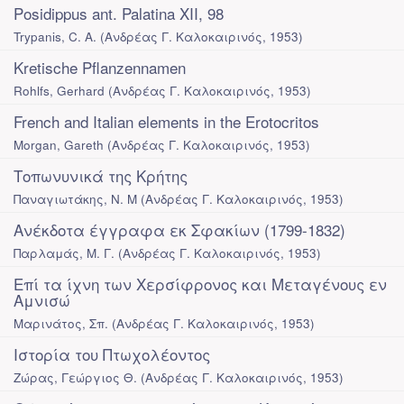
Posidippus ant. Palatina XII, 98
Trypanis, C. A.
(
Ανδρέας Γ. Καλοκαιρινός
,
1953
)
Kretische Pflanzennamen
Rohlfs, Gerhard
(
Ανδρέας Γ. Καλοκαιρινός
,
1953
)
French and Italian elements in the Erotocritos
Morgan, Gareth
(
Ανδρέας Γ. Καλοκαιρινός
,
1953
)
Τοπωνυνικά της Κρήτης
Παναγιωτάκης, Ν. Μ
(
Ανδρέας Γ. Καλοκαιρινός
,
1953
)
Ανέκδοτα έγγραφα εκ Σφακίων (1799-1832)
Παρλαμάς, Μ. Γ.
(
Ανδρέας Γ. Καλοκαιρινός
,
1953
)
Επί τα ίχνη των Χερσίφρονος και Μεταγένους εν
Αμνισώ
Μαρινάτος, Σπ.
(
Ανδρέας Γ. Καλοκαιρινός
,
1953
)
Ιστορία του Πτωχολέοντος
Ζώρας, Γεώργιος Θ.
(
Ανδρέας Γ. Καλοκαιρινός
,
1953
)