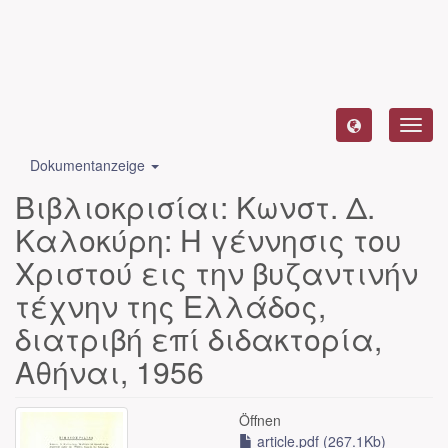
Toggl
navig
Dokumentanzeige
Βιβλιοκρισίαι: Κωνστ. Δ.
Καλοκύρη: Η γέννησις του
Χριστού εις την βυζαντινήν
τέχνην της Ελλάδος,
διατριβή επί διδακτορία,
Αθήναι, 1956
Öffnen
article.pdf (267.1Kb)