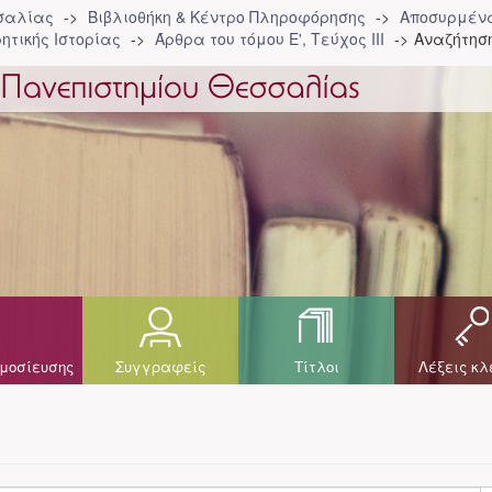
σσαλίας
Βιβλιοθήκη & Κέντρο Πληροφόρησης
Αποσυρμένα
ητικής Ιστορίας
Άρθρα του τόμου Ε', Τεύχος ΙΙΙ
Αναζήτησ
μοσίευσης
Συγγραφείς
Τίτλοι
Λέξεις κλ