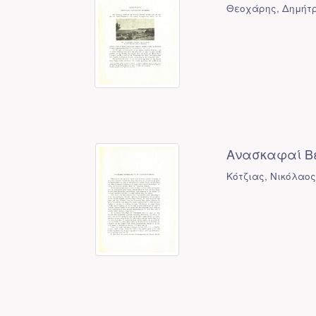
Θεοχάρης, Δημήτρ
Ανασκαφαί Βε
Κότζιας, Νικόλαος