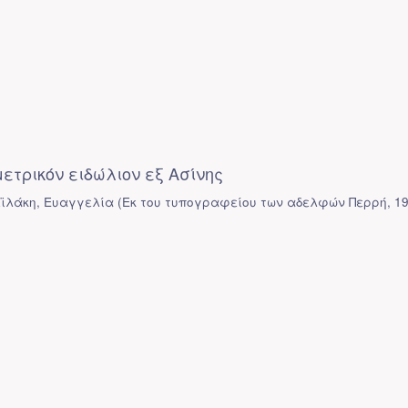
ετρικόν ειδώλιον εξ Ασίνης
ϊλάκη, Ευαγγελία
(
Εκ του τυπογραφείου των αδελφών Περρή
,
1