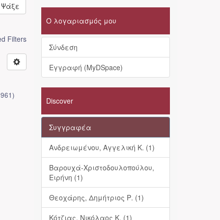
Ψάξε
Ο λογαριασμός μου
 Filters
Σύνδεση
Εγγραφή (MyDSpace)
1961
)
Discover
Συγγραφέα
Ανδρειωμένου, Αγγελική Κ. (1)
Βαρουχά-Χριστοδουλοπούλου,
Ειρήνη (1)
Θεοχάρης, Δημήτριος Ρ. (1)
Κότζιας, Νικόλαος Κ. (1)