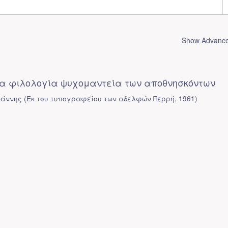
Show Advanced
ία φιλολογία ψυχομαντεία των αποθνησκόντων
ωάννης
(
Εκ του τυπογραφείου των αδελφών Περρή
,
1961
)