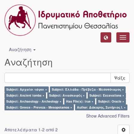
Toggl
navig
Αναζήτηση
Αναζήτηση
Ψάξε
Subject: Αρχαίοι τάφοι ×
Subject: Ελλάδα - Πρέβεζα - Μεσοπόταμος ×
Subject: Ancient tombs ×
Subject: Ανασκαφές ×
Subject: Excavations ×
Subject: Archaeology - Archeology ×
Has File(s): true ×
Subject: Oracle ×
Subject: Greece - Preveza - Mesopotamos ×
Author: Δάκαρης, Σωτήριος Ι. ×
Show Advanced Filters
Αποτελέσματα 1-2 από 2