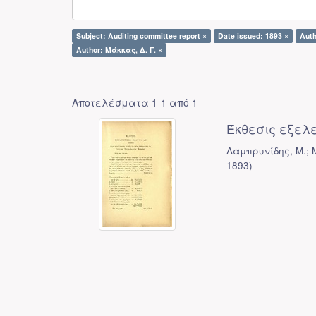
Subject: Auditing committee report ×
Date issued: 1893 ×
Auth
Author: Μάκκας, Δ. Γ. ×
Αποτελέσματα 1-1 από 1
Έκθεσις εξελ
Λαμπρυνίδης, Μ.; 
1893
)