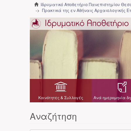
Ιδρυματικό Αποθετήριο Πανεπιστημίου Θε
Πρακτικά της εν Αθήναις Αρχαιολογικής Ε
Κοινότητες & Συλλογές
Ανά ημερομηνία δη
Αναζήτηση