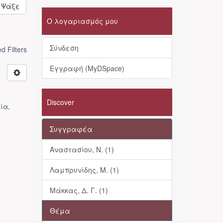
Ψάξε
Ο λογαριασμός μου
Σύνδεση
 Filters
Εγγραφή (MyDSpace)
Discover
εία
,
Συγγραφέα
Αναστασίου, Ν. (1)
Λαμπρυνίδης, Μ. (1)
Μάκκας, Δ. Γ. (1)
Θέμα