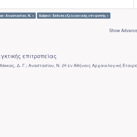
or: Αναστασίου, Ν. ×
Subject: Έκθεση εξελεγκτικής επιτροπής ×
Show Advanced
εγκτικής επιτροπείας
Μάκκας, Δ. Γ.; Αναστασίου, Ν.
(
Η εν Αθήναις Αρχαιολογική Εταιρ