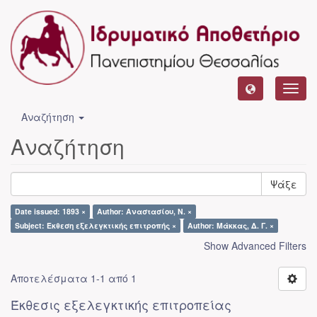
Toggl
navig
Αναζήτηση
Αναζήτηση
Ψάξε
Date issued: 1893 ×
Author: Αναστασίου, Ν. ×
Subject: Έκθεση εξελεγκτικής επιτροπής ×
Author: Μάκκας, Δ. Γ. ×
Show Advanced Filters
Αποτελέσματα 1-1 από 1
Έκθεσις εξελεγκτικής επιτροπείας