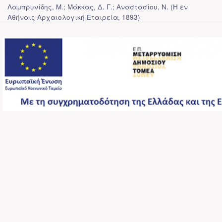
Λαμπρυνίδης, Μ.; Μάκκας, Δ. Γ.; Αναστασίου, Ν.
(
Η εν
Αθήναις Αρχαιολογική Εταιρεία
,
1893
)