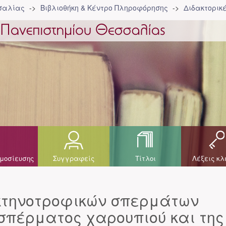
σσαλίας
Βιβλιοθήκη & Κέντρο Πληροφόρησης
Διδακτορικ
μοσίευσης
Συγγραφείς
Τίτλοι
Λέξεις κλ
κτηνοτροφικών σπερμάτων
σπέρματος χαρουπιού και της