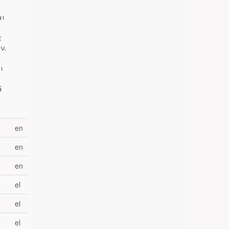
ς
αι
ε
ν.
ι
ά
en
en
en
el
el
el