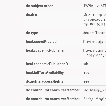
dc.subject.other
ΨΑΡΙΑ -- ΔΙΑ
dc.title
Μελέτη της 
σπέρματος χα
της πέψης με
dc.type
doctoralThesis
heal.recordProvider
Πανεπιστήμιο
heal.academicPublisher
Πανεπιστήμιο
Βιοτεχνολογί
heal.academicPublisherID
uth
heal.fullTextAvailability
true
dc.rights.accessRights
free
dc.contributor.committeeMember
Μαμούρης, Ζή
dc.contributor.committeeMember
Αλέξη, Μαρί