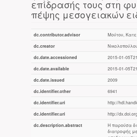
επίδρασής τους στη φυ
πέψης μεσογειακών ει
dc.contributor.advisor
Μούτου, Κατε
dc.creator
Νικολοπούλου
dc.date.accessioned
2015-01-05T2
dc.date.available
2015-01-05T2
dc.date.issued
2009
dc.identifier.other
6941
dc.identifier.uri
http://hdl.hand
dc.identifier.uri
http://dx.doi.o
dc.description.abstract
Η παρούσα δι
διατροφής με