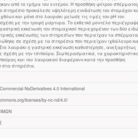
ηκαν από το τμήμα του εντέρου. Η προσθήκη φύτρου σπέρματο
ο σιτηρέσιο προκάλεσε υψηλότερη ενυδάτωση του στομάχου κ
ιχθύων και μόνο στο λαυράκι μείωσε τις τιμές του pH του
σχέση με την τροφή μάρτυρα. Το εκθετκό μοντέλο περιέγραψ
γαστρική εκκένωση του στομαχικού περιεχομένου των δύο ειδώ
τρικής εκκένωσης των σιτηρεσίων που περιείχαν τα σπέρματα
ώθηκε σε σχέση με τα σιτηρέσια που περιείχαν ιχθάλευρο κα
Στο λαυράκι η γαστρική εκκένωση καθυστέρησε, ανεξαρτήτως
σε σχέση με την τσιπούρα. Συμπερασματικά, τα χαρακτηριστικ
ιπούρας και του λαυρακιού διαφέρουν κατά την προσθήκη
 στα σιτηρέσια.
nCommercial-NoDerivatives 4.0 International
ecommons.org/licenses/by-nc-nd/4.0/
ΦΙΜΩΝ
Σ