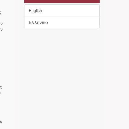
English
ς
Ελληνικά
ων
ων
ι
ς
δη
η
.
ου