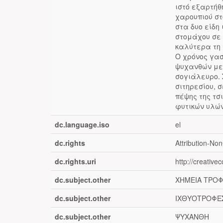
ιστό εξαρτήθ
χαρουπιού στ
στα δυο είδη 
στομάχου σε 
καλύτερα τη 
Ο χρόνος γασ
ψυχανθών μει
σογιάλευρο. 
σιτηρεσίου, 
πέψης της τσ
φυτικών υλών
dc.language.iso
el
dc.rights
Attribution-No
dc.rights.uri
http://creativ
dc.subject.other
ΧΗΜΕΙΑ ΤΡΟ
dc.subject.other
ΙΧΘΥΟΤΡΟΦΕ
dc.subject.other
ΨΥΧΑΝΘΗ