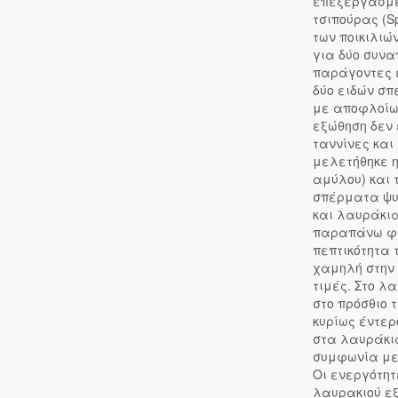
επεξεργασμέν
τσιπούρας (Sp
των ποικιλιώ
για δύο συνα
παράγοντες 
δύο ειδών σ
με αποφλοίωσ
εξώθηση δεν 
ταννίνες και
μελετήθηκε η
αμύλου) και 
σπέρματα ψυ
και λαυράκια
παραπάνω φυτ
πεπτικότητα
χαμηλή στην 
τιμές. Στο λ
στο πρόσθιο 
κυρίως έντερ
στα λαυράκια
συμφωνία με 
Οι ενεργότητ
λαυρακιού εξ