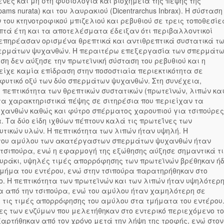
ες και μη στη φυσιολογία και βιοχημεία της πέψης της
ams nurata) και του λαυρακιού (Dicentrarchus Inbrax). Η σύσταση
ν του κτηνοτροφικού μπιζελιού και ρεβυθιού σε τρεις τοποθεσίε
πτά έτη και τα αποτελέσματα έδειξαν ότι περιβαλλοντικοί
επηρέασαν ορισμένα θρεπτικά και αντιθρεπτικά συστατικά τ
περμάτων ψυχανθών. Η περαιτέρω επεξεργασία των σπερμάτ
η δεν αύξησε την πρωτεϊνική σύσταση του ρεβυθιού και η
είχε καμία επίδραση στην ποσοστιαία περιεκτικότητα σε
 φυτικό οξύ των δύο σπερμάτων ψυχανθών. Στη συνέχεια,
 πεπτικότητα των θρεπτικών συστατικών (πρωτεϊνών, λιπών κα
τα χαρακτηριστικά πέψης σε σιτηρέσια που περιείχαν τα
χανθών καθώς και φύτρο σπέρματος χαρουπιού για τσιπούρες
. Τα δύο είδη ιχθύων πέπτουν καλά τις πρωτεΐνες των
ικών υλών. Η πεπτικότητα των λιπών ήταν υψηλή. Η
 του αμύλου των ακατέργαστων σπερμάτων ψυχανθών ήταν
τσιπούρα, ενώ η εφαρμογή της εξώθησης αύξησε σημαντικά τι
αυράκι, υψηλές τιμές απορρόφησης των πρωτεϊνών βρέθηκαν ή
τμήμα του εντέρου, ενώ στην τσιπούρα παρατηρήθηκαν στο
ο. Η πεπτικότητα των πρωτεϊνών και των λιπών ήταν υψηλότερ
 από την τσιπούρα, ενώ του αμύλου ήταν χαμηλότερη σε
τις τιμές απορρόφησης του αμύλου στα τμήματα του εντέρου
ες των ενζύμων που μελετήθηκαν στο εντερικό περιεχόμενο τ
αρτήθηκαν από τον χρόνο μετά την λήψη της τροφής, ενώ στον