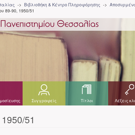
σσαλίας
Βιβλιοθήκη & Κέντρο Πληροφόρησης
Αποσυρμένα
υ 89-90, 1950/51
μοσίευσης
Συγγραφείς
Τίτλοι
Λέξεις κλ
 1950/51