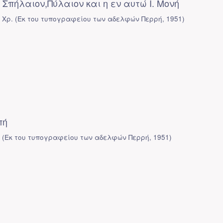
, Σπήλαιον,Πύλαιον και η εν αυτώ Ι. Μονή
 Χρ.
(
Εκ του τυπογραφείου των αδελφών Περρή
,
1951
)
πή
α
(
Εκ του τυπογραφείου των αδελφών Περρή
,
1951
)