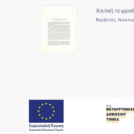
Χαλκή τεφροδ
Βερδελής, Νικόλα