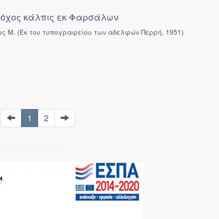
όχος κάλπις εκ Φαρσάλων
ος Μ.
(
Εκ του τυπογραφείου των αδελφών Περρή
,
1951
)
1
2