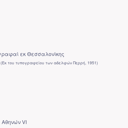
ιγραφαί εκ Θεσσαλονίκης
(
Εκ του τυπογραφείου των αδελφών Περρή
,
1951
)
 Αθηνών VI