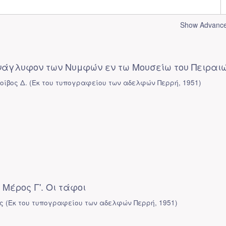
Show Advanced
νάγλυφον των Νυμφών εν τω Μουσείω του Πειραι
οίβος Δ.
(
Εκ του τυπογραφείου των αδελφών Περρή
,
1951
)
Μέρος Γ'. Οι τάφοι
ς
(
Εκ του τυπογραφείου των αδελφών Περρή
,
1951
)