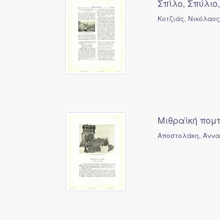
Σπίλο, Σπύλιο
Κοτζιάς, Νικόλαος
Μιθραϊκή πομ
Αποστολάκη, Άνν