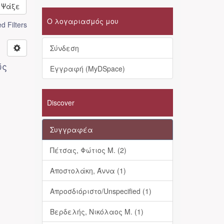
Ψάξε
Ο λογαριασμός μου
 Filters
Σύνδεση
ώς
Εγγραφή (MyDSpace)
Discover
Συγγραφέα
Πέτσας, Φώτιος Μ. (2)
Αποστολάκη, Άννα (1)
Απροσδιόριστο/Unspecified (1)
Βερδελής, Νικόλαος Μ. (1)