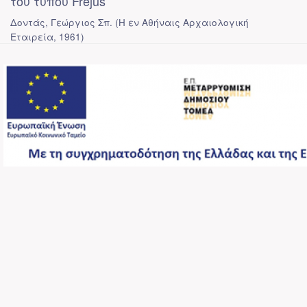
του τύπου Frejus
Δοντάς, Γεώργιος Σπ.
(
Η εν Αθήναις Αρχαιολογική
Εταιρεία
,
1961
)