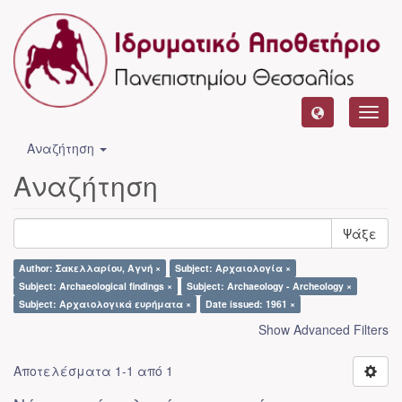
Toggl
navig
Αναζήτηση
Αναζήτηση
Ψάξε
Author: Σακελλαρίου, Αγνή ×
Subject: Αρχαιολογία ×
Subject: Archaeological findings ×
Subject: Archaeology - Archeology ×
Subject: Αρχαιολογικά ευρήματα ×
Date issued: 1961 ×
Show Advanced Filters
Αποτελέσματα 1-1 από 1