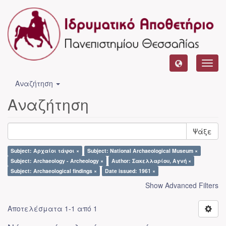
Toggl
navig
Αναζήτηση
Αναζήτηση
Ψάξε
Subject: Αρχαίοι τάφοι ×
Subject: National Archaeological Museum ×
Subject: Archaeology - Archeology ×
Author: Σακελλαρίου, Αγνή ×
Subject: Archaeological findings ×
Date issued: 1961 ×
Show Advanced Filters
Αποτελέσματα 1-1 από 1