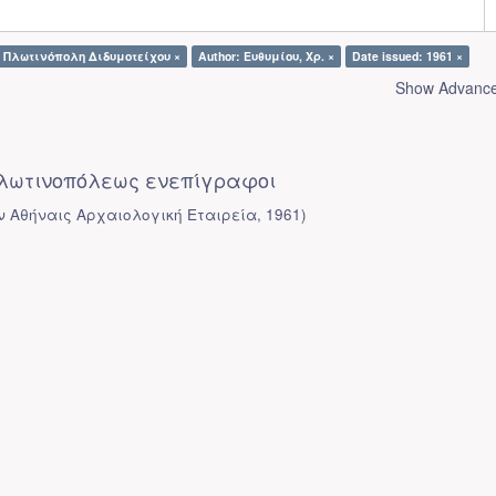
α Πλωτινόπολη Διδυμοτείχου ×
Author: Ευθυμίου, Χρ. ×
Date issued: 1961 ×
Show Advanced
 Πλωτινοπόλεως ενεπίγραφοι
ν Αθήναις Αρχαιολογική Εταιρεία
,
1961
)