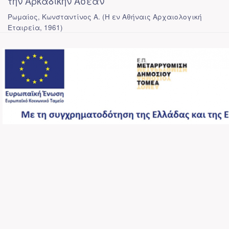
την Αρκαδικήν Ασέαν
Ρωμαίος, Κωνσταντίνος Α.
(
Η εν Αθήναις Αρχαιολογική
Εταιρεία
,
1961
)