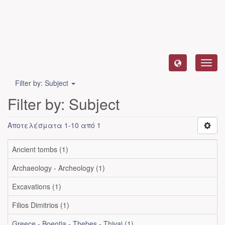
Toggl
navig
Filter by: Subject
Filter by: Subject
Αποτελέσματα 1-10 από 1
Ancient tombs (1)
Archaeology - Archeology (1)
Excavations (1)
Filios Dimitrios (1)
Greece - Boeotia - Thebes - Thivai (1)