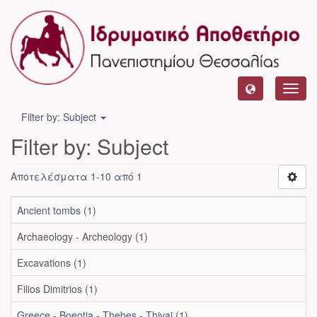
Toggl
navig
Filter by: Subject
Filter by: Subject
Αποτελέσματα 1-10 από 1
Ancient tombs (1)
Archaeology - Archeology (1)
Excavations (1)
Filios Dimitrios (1)
Greece - Boeotia - Thebes - Thivai (1)