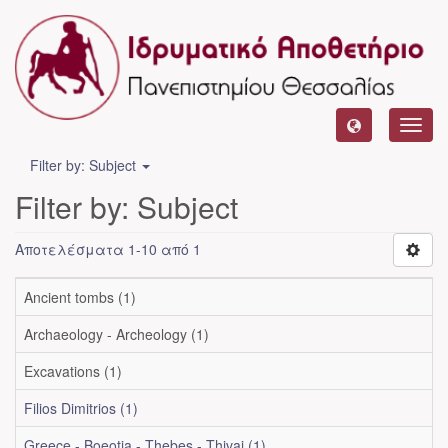
Toggl
navig
Filter by: Subject
Filter by: Subject
Αποτελέσματα 1-10 από 1
Ancient tombs (1)
Archaeology - Archeology (1)
Excavations (1)
Filios Dimitrios (1)
Greece - Boeotia - Thebes - Thivai (1)