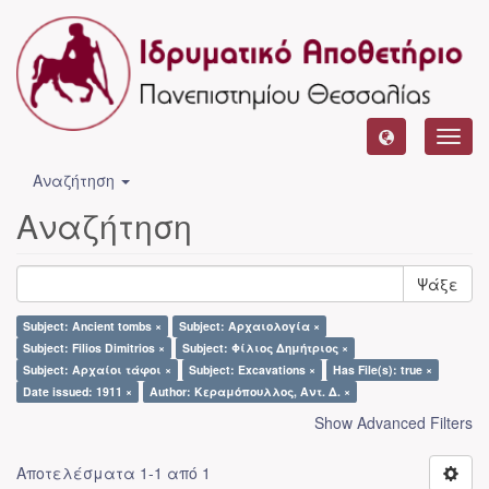
Toggl
navig
Αναζήτηση
Αναζήτηση
Ψάξε
Subject: Ancient tombs ×
Subject: Αρχαιολογία ×
Subject: Filios Dimitrios ×
Subject: Φίλιος Δημήτριος ×
Subject: Αρχαίοι τάφοι ×
Subject: Excavations ×
Has File(s): true ×
Date issued: 1911 ×
Author: Κεραμόπουλλος, Αντ. Δ. ×
Show Advanced Filters
Αποτελέσματα 1-1 από 1