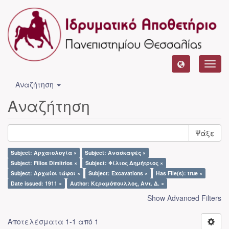
Toggl
navig
Αναζήτηση
Αναζήτηση
Ψάξε
Subject: Αρχαιολογία ×
Subject: Ανασκαφές ×
Subject: Filios Dimitrios ×
Subject: Φίλιος Δημήτριος ×
Subject: Αρχαίοι τάφοι ×
Subject: Excavations ×
Has File(s): true ×
Date issued: 1911 ×
Author: Κεραμόπουλλος, Αντ. Δ. ×
Show Advanced Filters
Αποτελέσματα 1-1 από 1